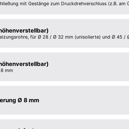
chließung mit Gestänge zum Druckdrehverschluss (z.B. am 
höhenverstellbar)
izungsrohre, für Ø 28 / Ø 32 mm (unisolierte) und Ø 45 / 
höhenverstellbar)
Ø 8 mm
terung Ø 8 mm