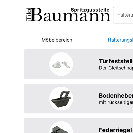
Halter
Möbelbereich
Halterungs
Türfeststell
Der Gleitschna
Bodenheber
mit rückseitig
Federriegel