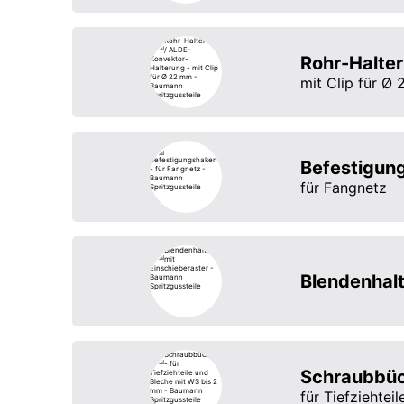
Rohr-Halte
mit Clip für Ø
Befestigun
für Fangnetz
Blendenhalt
Schraubbü
für Tiefziehte