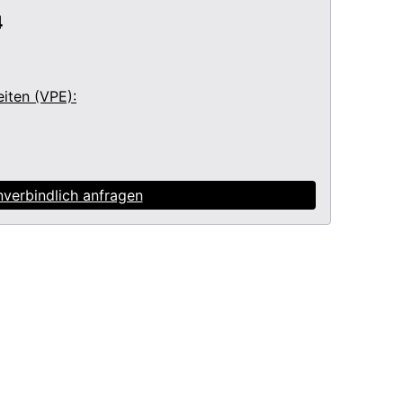
4
iten (VPE):
nverbindlich anfragen